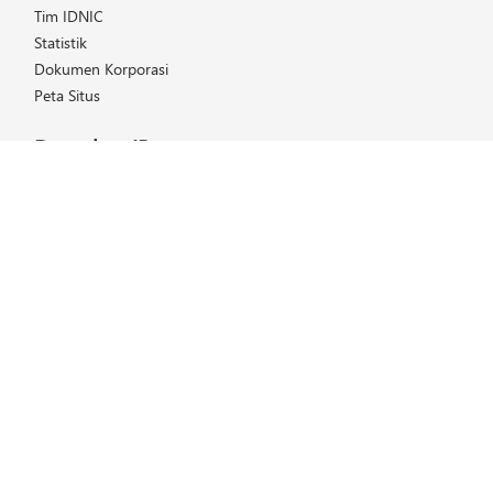
Tim IDNIC
Statistik
Dokumen Korporasi
Peta Situs
Dapatkan IP
Daftar Harga
Cara Mendapatkan IP
Keanggotaan
Helpdesk
FAQ (Tanya & Jawab)
Kelola IP
Layanan IDNIC
Transfer IP
Panduan IP & ASN
Panduan Whois
IRM