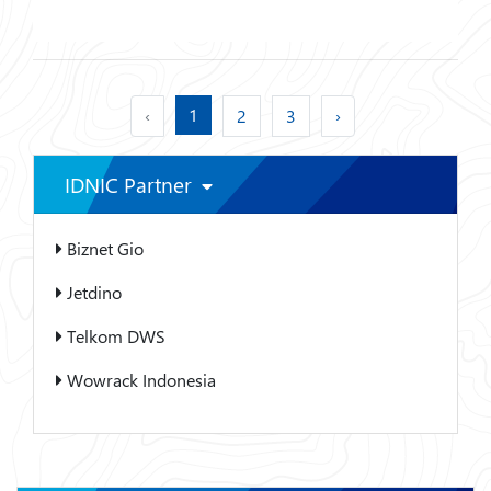
1
‹
2
3
›
IDNIC Partner
Biznet Gio
Jetdino
Telkom DWS
Wowrack Indonesia