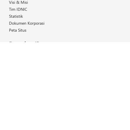
Visi & Misi
Tim IDNIC
Statistik
Dokumen Korporasi
Peta Situs
Dapatkan IP
Daftar Harga
Cara Mendapatkan IP
Keanggotaan
Helpdesk
FAQ (Tanya & Jawab)
Kelola IP
Layanan IDNIC
Transfer IP
Panduan IP & ASN
Panduan Whois