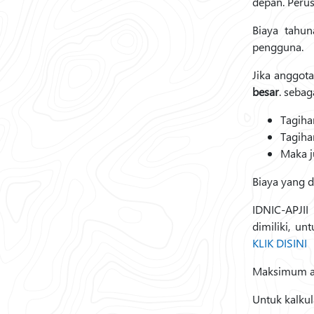
depan. Perus
Biaya tahu
pengguna.
Jika anggota
besar
. sebag
Tagiha
Tagiha
Maka j
Biaya yang 
IDNIC-APJII
dimiliki, u
KLIK DISINI
Maksimum al
Untuk kalkul