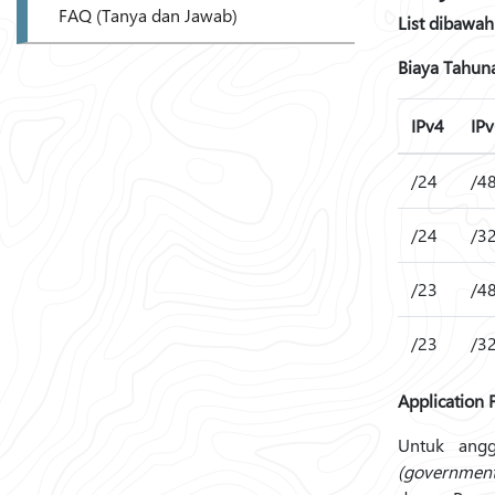
FAQ (Tanya dan Jawab)
List dibawah
Biaya Tahun
IPv4
IP
/24
/4
/24
/3
/23
/4
/23
/3
Application 
Untuk ang
(government