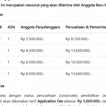
 ini merupakan resource yang akan diterima oleh Anggota Baru 
an
v6
ASN
Anggota Penyelenggara
Perusahaan & Pemerint
8
1
Rp 5.500.000,-
Rp 8.100.000,-
2
1
Rp 8.500.000,-
Rp 13.600,000,-
8
1
Rp 6.500.000,-
Rp 10.500.000,-
2
1
Rp 8.500.000,-
Rp 13.600.000,-
Fee
gota dengan status perusahaan
(corporate)
, pendidikan
(
)
akan dikenakan tarif
Application Fee
sebesar
Rp 5.000.000,-
da