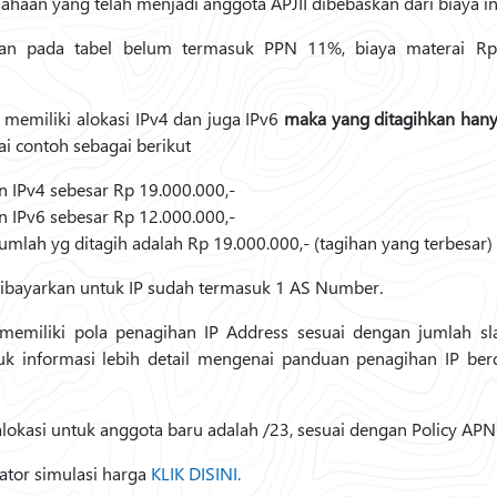
ahaan yang telah menjadi anggota APJII dibebaskan dari biaya in
nan pada tabel belum termasuk PPN 11%, biaya materai Rp 
 memiliki alokasi IPv4 dan juga IPv6
maka yang ditagihkan hany
ai contoh sebagai berikut
n IPv4 sebesar Rp 19.000.000,-
n IPv6 sebesar Rp 12.000.000,-
umlah yg ditagih adalah Rp 19.000.000,- (tagihan yang terbesar)
dibayarkan untuk IP sudah termasuk 1 AS Number.
 memiliki pola penagihan IP Address sesuai dengan jumlah sla
ntuk informasi lebih detail mengenai panduan penagihan IP ber
okasi untuk anggota baru adalah /23, sesuai dengan Policy APN
ator simulasi harga
KLIK DISINI.