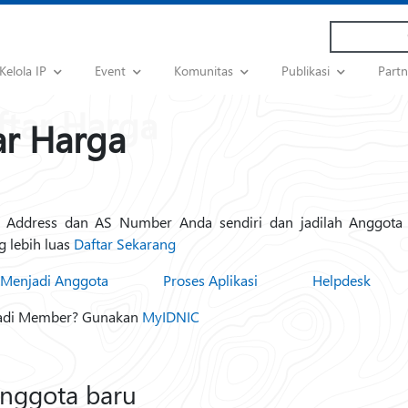
Kelola IP
Event
Komunitas
Publikasi
Part
ar Harga
P Address dan AS Number Anda sendiri dan jadilah Anggota
g lebih luas
Daftar Sekarang
Menjadi Anggota
Proses Aplikasi
Helpdesk
adi Member? Gunakan
MyIDNIC
anggota baru