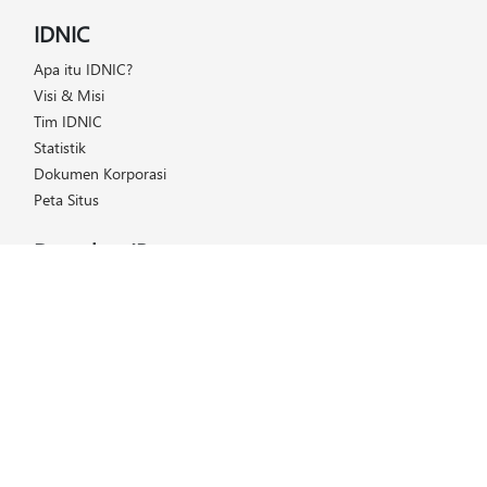
IDNIC
Apa itu IDNIC?
Visi & Misi
Tim IDNIC
Statistik
Dokumen Korporasi
Peta Situs
Dapatkan IP
Daftar Harga
Cara Mendapatkan IP
Keanggotaan
Helpdesk
FAQ (Tanya & Jawab)
Kelola IP
Layanan IDNIC