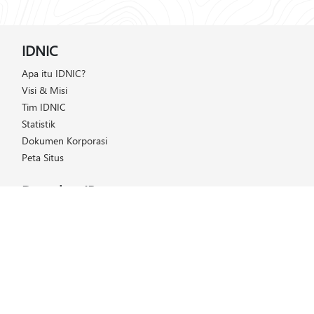
IDNIC
Apa itu IDNIC?
Visi & Misi
Tim IDNIC
Statistik
Dokumen Korporasi
Peta Situs
Dapatkan IP
Daftar Harga
Cara Mendapatkan IP
Keanggotaan
Helpdesk
FAQ (Tanya & Jawab)
Kelola IP