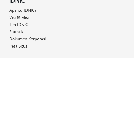
IDNIC
Apa itu IDNIC?
Visi & Misi
Tim IDNIC
Statistik
Dokumen Korporasi
Peta Situs
Dapatkan IP
Daftar Harga
Cara Mendapatkan IP
Keanggotaan
Helpdesk
FAQ (Tanya & Jawab)
Kelola IP
Layanan IDNIC
Transfer IP