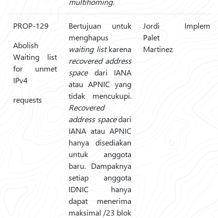
multihoming.
PROP-129
Bertujuan untuk
Jordi
Implemen
menghapus
Palet
Abolish
waiting list
karena
Martinez
Waiting list
recovered address
for unmet
space
dari IANA
IPv4
atau APNIC yang
tidak mencukupi.
requests
Recovered
address space
dari
IANA atau APNIC
hanya disediakan
untuk anggota
baru. Dampaknya
setiap anggota
IDNIC hanya
dapat menerima
maksimal /23 blok