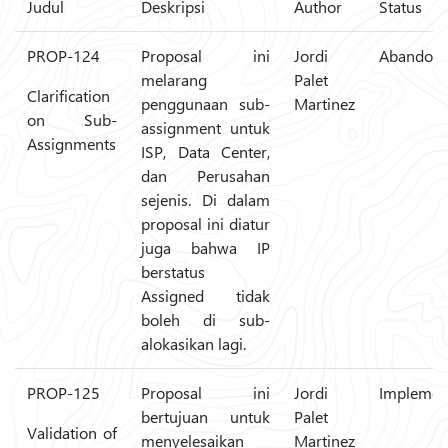
Judul
Deskripsi
Author
Status
PROP-124
Proposal ini
Jordi
Abandon
melarang
Palet
Clarification
penggunaan sub-
Martinez
on Sub-
assignment untuk
Assignments
ISP, Data Center,
dan Perusahan
sejenis. Di dalam
proposal ini diatur
juga bahwa IP
berstatus
Assigned tidak
boleh di sub-
alokasikan lagi.
PROP-125
Proposal ini
Jordi
Implemen
bertujuan untuk
Palet
Validation of
menyelesaikan
Martinez