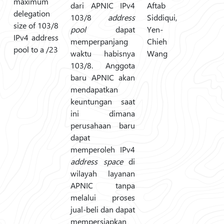
maximum
dari APNIC IPv4
Aftab
delegation
103/8
address
Siddiqui,
size of 103/8
pool
dapat
Yen-
IPv4 address
memperpanjang
Chieh
pool to a /23
waktu habisnya
Wang
103/8. Anggota
baru APNIC akan
mendapatkan
keuntungan saat
ini dimana
perusahaan baru
dapat
memperoleh IPv4
address space
di
wilayah layanan
APNIC tanpa
melalui proses
jual-beli dan dapat
mempersiapkan