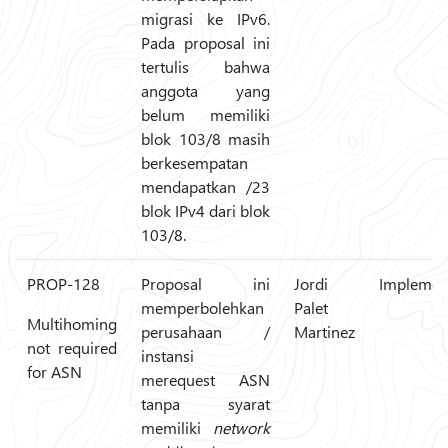
migrasi ke IPv6.
Pada proposal ini
tertulis bahwa
anggota yang
belum memiliki
blok 103/8 masih
berkesempatan
mendapatkan /23
blok IPv4 dari blok
103/8.
PROP-128
Proposal ini
Jordi
Implemen
memperbolehkan
Palet
Multihoming
perusahaan /
Martinez
not required
instansi
for ASN
merequest ASN
tanpa syarat
memiliki
network