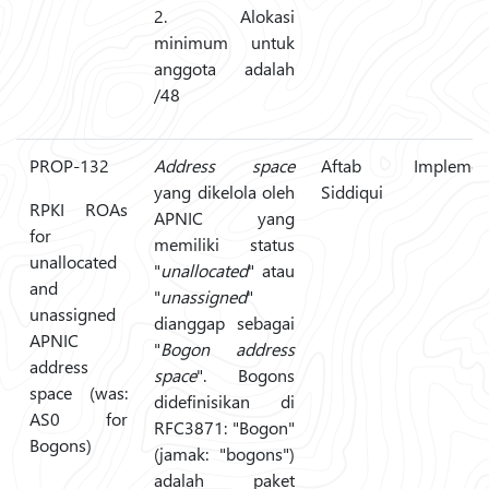
2. Alokasi
minimum untuk
anggota adalah
/48
PROP-132
Address space
Aftab
Implemen
yang dikelola oleh
Siddiqui
RPKI ROAs
APNIC yang
for
memiliki status
unallocated
"
unallocated
" atau
and
"
unassigned
"
unassigned
dianggap sebagai
APNIC
"
Bogon address
address
space
". Bogons
space (was:
didefinisikan di
AS0 for
RFC3871: "Bogon"
Bogons)
(jamak: "bogons")
adalah paket