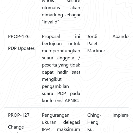
whois secure
otomatis akan
dimarking sebagai
“invalid”
PROP-126
Proposal ini
Jordi
Abandon
bertujuan untuk
Palet
PDP Updates
memperhitungkan
Martinez
suara anggota /
peserta yang tidak
dapat hadir saat
mengikuti
pengambilan
suara PDP pada
konferensi APNIC.
PROP-127
Pengurangan
Ching-
Implemen
ukuran delegasi
Heng
Change
IPv4 maksimum
Ku,