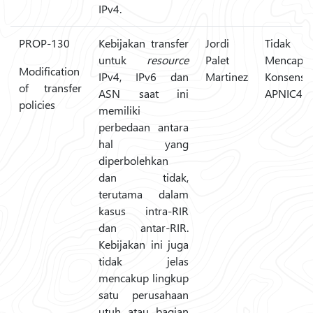
IPv4.
PROP-130
Kebijakan transfer
Jordi
Tidak
untuk
resource
Palet
Mencapai
Modification
IPv4, IPv6 dan
Martinez
Konsensus
of transfer
ASN saat ini
APNIC49
policies
memiliki
perbedaan antara
hal yang
diperbolehkan
dan tidak,
terutama dalam
kasus intra-RIR
dan antar-RIR.
Kebijakan ini juga
tidak jelas
mencakup lingkup
satu perusahaan
utuh atau bagian