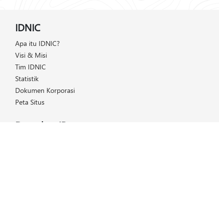
IDNIC
Apa itu IDNIC?
Visi & Misi
Tim IDNIC
Statistik
Dokumen Korporasi
Peta Situs
Dapatkan IP
Daftar Harga
Cara Mendapatkan IP
Keanggotaan
Helpdesk
FAQ (Tanya & Jawab)
Kelola IP